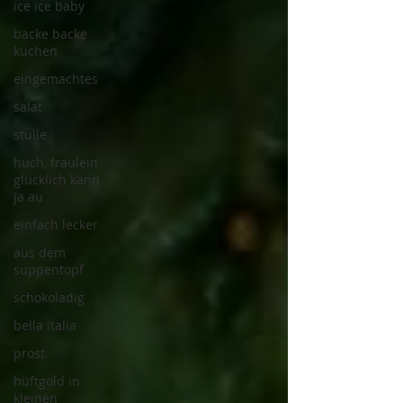
ice ice baby
backe backe
kuchen
eingemachtes
salat
stulle
huch, fräulein
glücklich kann
ja au
einfach lecker
aus dem
suppentopf
schokoladig
bella italia
prost
hüftgold in
kleinen