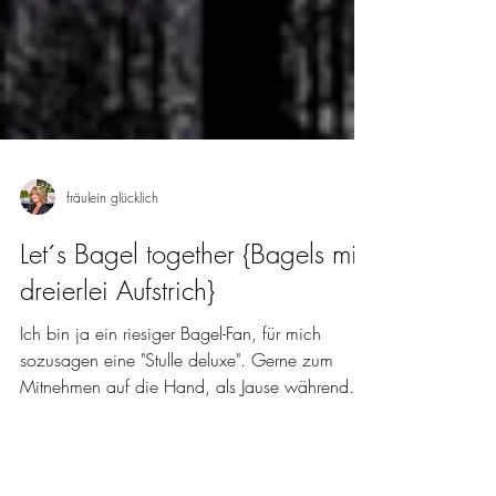
fräulein glücklich
Let´s Bagel together {Bagels mit
dreierlei Aufstrich}
Ich bin ja ein riesiger Bagel-Fan, für mich
sozusagen eine "Stulle deluxe". Gerne zum