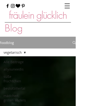
fräulein glücklich
Blog
foodblog
vegetarisch
Alle Beiträge
allyouneedis
süße
früchtchen
bestofzillertal
mädchen
grillen anders