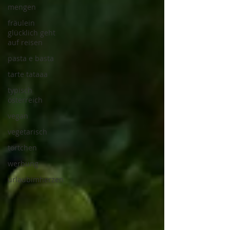
mengen
fräulein
glücklich geht
auf reisen
pasta e basta
tarte tataaa
typisch
österreich
vegan
vegetarisch
törtchen
werbung
urlaubimherzen