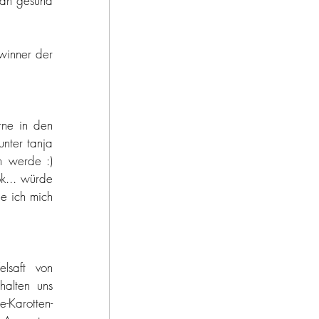
man gesund 
f reisen
winner der 
törtchen
ne in den 
nter tanja 
 werde :) 
k... würde 
e ich mich 
lsaft von 
alten uns 
e-Karotten-