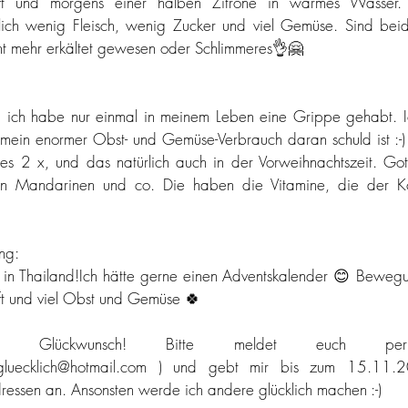
ft und morgens einer halben Zitrone in warmes Wasser. 
lich wenig Fleisch, wenig Zucker und viel Gemüse. Sind beide 
ht mehr erkältet gewesen oder Schlimmeres👌🤗
, ich habe nur einmal in meinem Leben eine Grippe gehabt. Ic
mein enormer Obst- und Gemüse-Verbrauch daran schuld ist :-)
es 2 x, und das natürlich auch in der Vorweihnachtszeit. Got
on Mandarinen und co. Die haben die Vitamine, die der Kör
ng:
s in Thailand!Ich hätte gerne einen Adventskalender 😊 Bewegu
uft und viel Obst und Gemüse 🍀
chen Glückwunsch! Bitte meldet euch pe
n.gluecklich@hotmail.com ) und gebt mir bis zum 15.11.
essen an. Ansonsten werde ich andere glücklich machen :-)