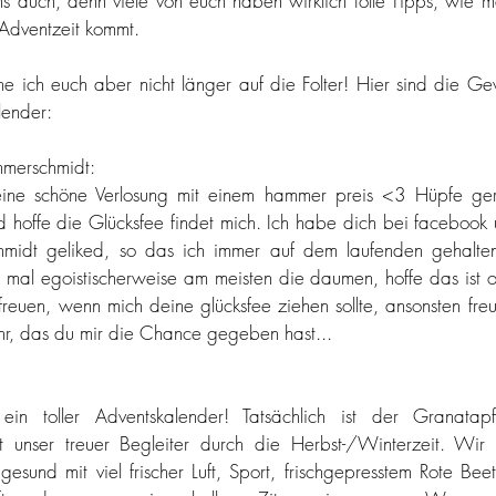
ns auch, denn viele von euch haben wirklich tolle Tipps, wie 
prost
hüftgold in kleinen mengen
fräulein glücklich geht au
 Adventzeit kommt.
 ich euch aber nicht länger auf die Folter! Hier sind die Ge
tarte tataaa
typisch österreich
vegan
vegetarisch
lender:
merschmidt:
laubimherzen
ine schöne Verlosung mit einem hammer preis <3 Hüpfe ger
d hoffe die Glücksfee findet mich. Ich habe dich bei facebook u
midt geliked, so das ich immer auf dem laufenden gehalten
 mal egoistischerweise am meisten die daumen, hoffe das ist o
freuen, wenn mich deine glücksfee ziehen sollte, ansonsten freu
hr, das du mir die Chance gegeben hast...
in toller Adventskalender! Tatsächlich ist der Granatapfe
t unser treuer Begleiter durch die Herbst-/Winterzeit. Wir h
gesund mit viel frischer Luft, Sport, frischgepresstem Rote Beet