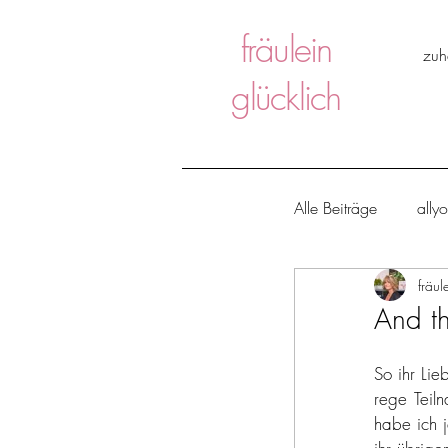
fräulein
zuh
glücklich
Alle Beiträge
ally
fräul
ice ice baby
And th
huch, fräulein gl
So ihr Lie
rege Teil
habe ich j