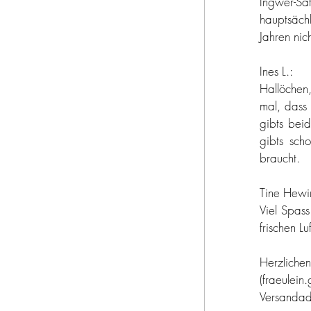
Ingwer-Sa
hauptsäch
Jahren nic
Ines L.:
Hallöchen
mal, dass 
gibts beid
gibts sch
braucht.
Tine Hewi
Viel Spas
frischen L
Herzli
(fraeulei
Versandadr