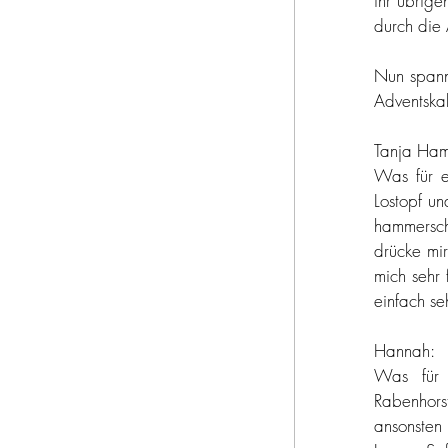
bella italia
ihr übrige
durch die
Nun spanne
pasta e basta
Adventska
Tanja Ham
werbung
ur
Was für e
Lostopf un
hammersch
drücke mir
mich sehr 
einfach se
Hannah:
Was für e
Rabenhors
ansonsten 