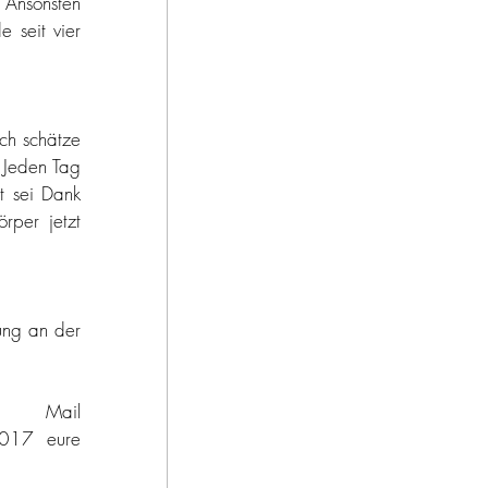
Ansonsten 
seit vier 
h schätze 
 Jeden Tag 
t sei Dank 
per jetzt 
ng an der 
r Mail 
2017 eure 