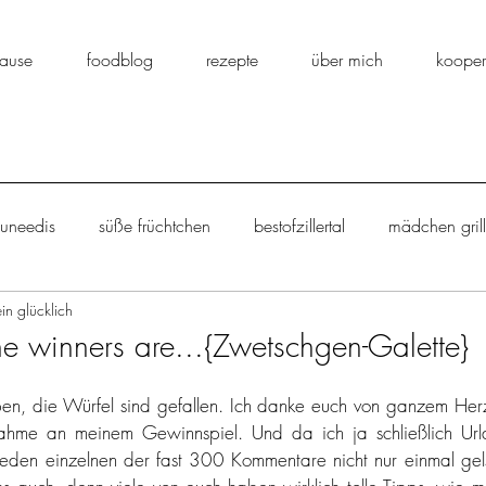
ause
foodblog
rezepte
über mich
kooper
ouneedis
süße früchtchen
bestofzillertal
mädchen gril
ein glücklich
backe backe kuchen
eingemachtes
salat
stulle
e winners are...{Zwetschgen-Galette}
ücklich kann ja au
einfach lecker
aus dem suppentopf
ben, die Würfel sind gefallen. Ich danke euch von ganzem Herz
nahme an meinem Gewinnspiel. Und da ich ja schließlich Url
eden einzelnen der fast 300 Kommentare nicht nur einmal gelse