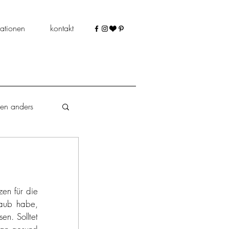
ationen
kontakt
len anders
schokoladig
en für die 
aub habe, 
n. Solltet 