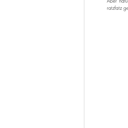
Aber natü
ratzfatz g