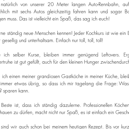
 natürlich von unserer 20 Meter langen Auto-Rennbahn, au
chlich mit sechs Autos gleichzeitig fahren kann und sogar Bo
gen muss. Das ist vielleicht ein Spaß, das sag ich euch! 
erne ständig neue Menschen kennen! Jeder Kochkurs ist wie ein B
gesellig und unterhaltsam. Einfach nur toll, toll, toll! 
 ich selber Kurse, bleiben immer genügend Leftovers. Er
ertruhe ist gut gefüllt, auch für den kleinen Hunger zwischendurc
ich einen meiner grandiosen Gastköche in meiner Küche, bleibt
immer etwas übrig, so dass ich mir tagelang die Frage: Was 
? sparen kann. 
Beste ist, dass ich ständig dazulerne. Professionellen Köchen
chauen zu dürfen, macht nicht nur Spaß, es ist einfach ein Gesch
 sind wir auch schon bei meinem heutigen Rezept. Bis vor kurz