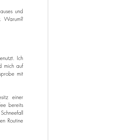
f reisen
auses und 
r. Warum? 
törtchen
utzt. Ich 
d mich auf 
probe mit 
itz einer 
ee bereits 
chneefall 
en Routine 