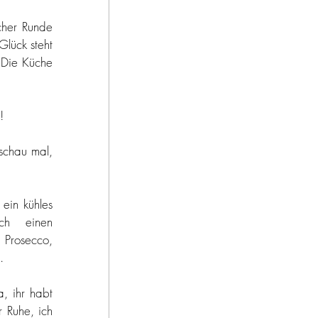
cher Runde 
lück steht 
Die Küche 
! 
schau mal, 
in kühles 
h einen 
 Prosecco, 
. 
 ihr habt 
 Ruhe, ich 