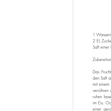
1 Wasser
2 EL Zuck
Saft einer 
Zubereitu
Das Frucht
den Saft a
mit einem 
verrühren 
ruhen lass
im Eis. Od
einer ger