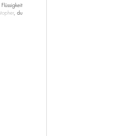
üssigkeit 
stopher
, du 