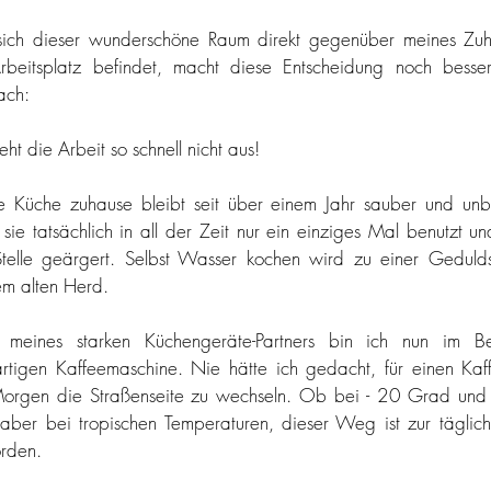
prost
hüftgold in kleinen mengen
fräulein glücklich geht au
ich dieser wunderschöne Raum direkt gegenüber meines Zuh
beitsplatz befindet, macht diese Entscheidung noch besse
tarte tataaa
typisch österreich
vegan
vegetarisch
ach:
eht die Arbeit so schnell nicht aus! 
laubimherzen
 Küche zuhause bleibt seit über einem Jahr sauber und unben
sie tatsächlich in all der Zeit nur ein einziges Mal benutzt un
telle geärgert. Selbst Wasser kochen wird zu einer Gedulds
m alten Herd. 
 meines starken Küchengeräte-Partners bin ich nun im Bes
rtigen Kaffeemaschine. Nie hätte ich gedacht, für einen Kaff
rgen die Straßenseite zu wechseln. Ob bei - 20 Grad und S
aber bei tropischen Temperaturen, dieser Weg ist zur täglich
rden. 