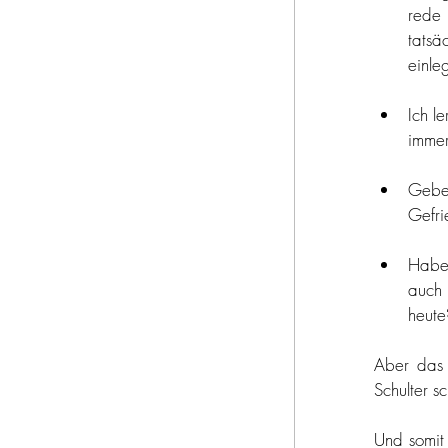
rede
tatsä
einle
Ich l
immer 
Gebe
Gefri
Habe 
auch 
heute
Aber das 
Schulter s
Und somit