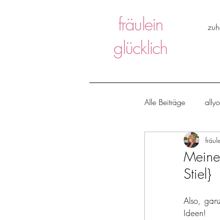
fräulein
zuh
glücklich
Alle Beiträge
ally
fräul
ice ice baby
Meine
Stiel}
huch, fräulein gl
Also, gan
Ideen!