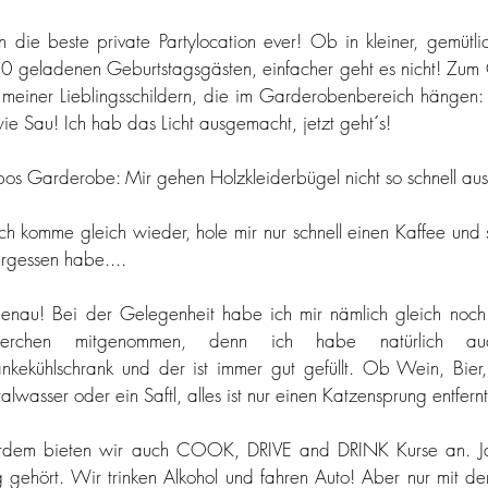
die beste private Partylocation ever! Ob in kleiner, gemütli
0 geladenen Geburtstagsgästen, einfacher geht es nicht! Zum G
 meiner Lieblingsschildern, die im Garderobenbereich hängen: 
wie Sau! Ich hab das Licht ausgemacht, jetzt geht´s! 
os Garderobe: Mir gehen Holzkleiderbügel nicht so schnell aus
h komme gleich wieder, hole mir nur schnell einen Kaffee und 
rgessen habe....
enau! Bei der Gelegenheit habe ich mir nämlich gleich noch e
erchen mitgenommen, denn ich habe natürlich auc
nkekühlschrank und der ist immer gut gefüllt. Ob Wein, Bier,
alwasser oder ein Saftl, alles ist nur einen Katzensprung entfernt
rdem bieten wir auch COOK, DRIVE and DRINK Kurse an. Ja,
ig gehört. Wir trinken Alkohol und fahren Auto! Aber nur mit der