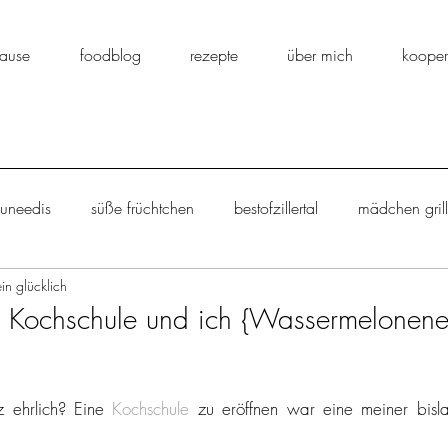
ause
foodblog
rezepte
über mich
kooper
ouneedis
süße früchtchen
bestofzillertal
mädchen gril
ein glücklich
backe backe kuchen
eingemachtes
salat
stulle
 Kochschule und ich {Wassermelonene
ücklich kann ja au
einfach lecker
aus dem suppentopf
z ehrlich? Eine 
Kochschule
 zu eröffnen war eine meiner bisla