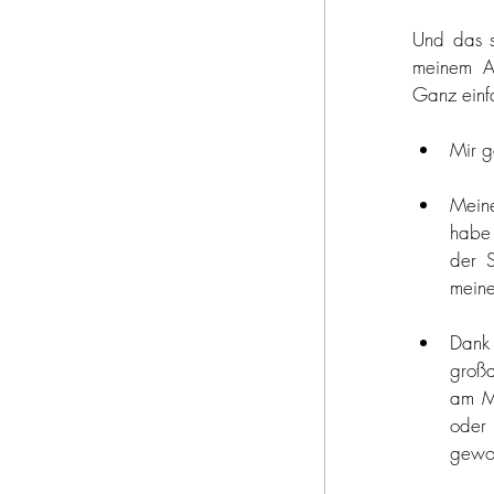
bella italia
Und das s
meinem Ar
pasta e basta
Ganz einf
Mir g
werbung
ur
Meine
habe 
der S
meine
Dank
großa
am Mo
oder 
gewo