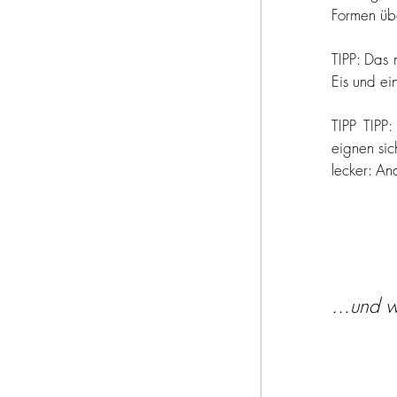
Formen übe
TIPP: Das 
Eis und ei
TIPP TIPP:
eignen sic
lecker: A
...und w