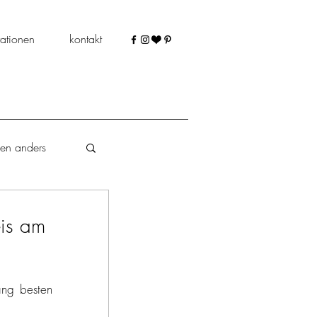
ationen
kontakt
len anders
is am
schokoladig
ng besten 