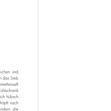
eichen und 
h das Sieb 
mettensaft 
ühlschrank 
ich hübsch 
höpft nach 
ndern die 