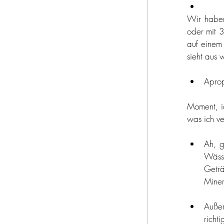
Wir haben 
oder mit 3
auf einem
sieht aus 
Aprop
Moment, ic
was ich ve
Ah, g
Wäss
Geträ
Miner
Auße
richt