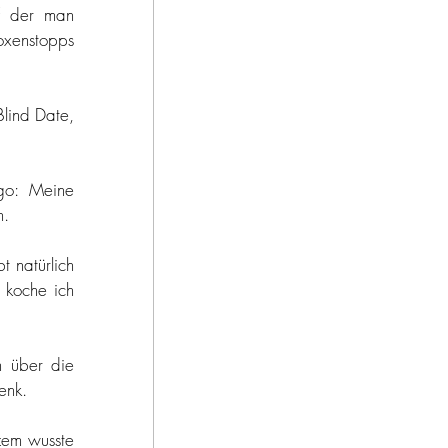
f der man 
xenstopps 
lind Date, 
go: Meine 
h. 
 natürlich 
koche ich 
 über die 
enk. 
em wusste 