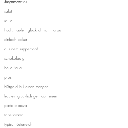
kommen. 
eingemachtes
salat
stulle
huch, fräulein glücklich kann ja au
einfach lecker
aus dem suppentopf
schokoladig
bella italia
prost
hüftgold in kleinen mengen
fräulein glücklich geht auf reisen
pasta e basta
tarte tataaa
typisch österreich