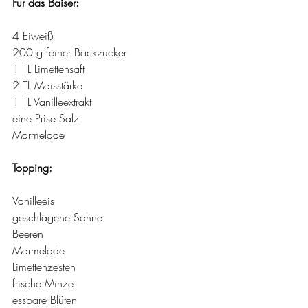
Für das Baiser:
4 Eiweiß
200 g feiner Backzucker
1 TL Limettensaft
2 TL Maisstärke
1 TL Vanilleextrakt
eine Prise Salz
Marmelade
Topping:
Vanilleeis
geschlagene Sahne
Beeren
Marmelade
Limettenzesten
frische Minze
essbare Blüten