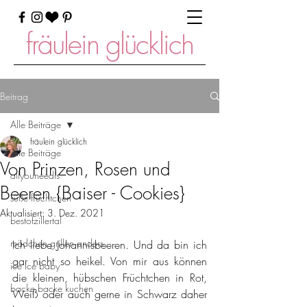
fräulein glücklich
Beitrag
Alle Beiträge
fräulein glücklich
Alle Beiträge
Von Prinzen, Rosen und
allyouneedis
Beeren {Baiser - Cookies}
süße früchtchen
Aktualisiert:
3. Dez. 2021
bestofzillertal
mädchen grillen anders
Ich liebe Johannisbeeren. Und da bin ich 
gar nicht so heikel. Von mir aus können 
ice ice baby
die kleinen, hübschen Früchtchen in Rot, 
backe backe kuchen
Weiß oder auch gerne in Schwarz daher 