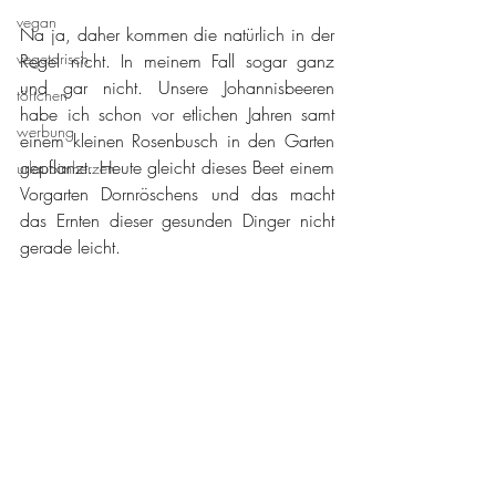
vegan
Na ja, daher kommen die natürlich in der 
vegetarisch
Regel nicht. In meinem Fall sogar ganz 
und gar nicht. Unsere Johannisbeeren 
törtchen
habe ich schon vor etlichen Jahren samt 
werbung
einem kleinen Rosenbusch in den Garten 
gepflanzt. Heute gleicht dieses Beet einem 
urlaubimherzen
Vorgarten Dornröschens und das macht 
das Ernten dieser gesunden Dinger nicht 
gerade leicht.