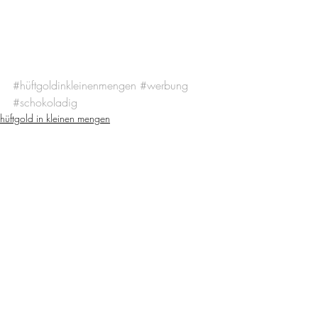
#hüftgoldinkleinenmengen
#werbung
#schokoladig
hüftgold in kleinen mengen
schokoladig
werbung
Aktuelle Beiträge
Alle ansehen