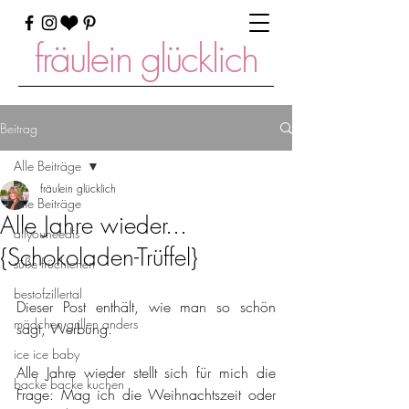
fräulein glücklich
Beitrag
Alle Beiträge
fräulein glücklich
Alle Beiträge
Alle Jahre wieder...
allyouneedis
{Schokoladen-Trüffel}
süße früchtchen
bestofzillertal
Dieser Post enthält, wie man so schön 
mädchen grillen anders
sagt, Werbung.
ice ice baby
Alle Jahre wieder stellt sich für mich die 
backe backe kuchen
Frage: Mag ich die Weihnachtszeit oder 