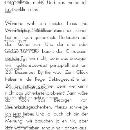
eingemachtes
mag ich sie nicht? Und das meine ich 
jetzt wirklich ernst.
salat
stulle
Während wohl die meisten Haus und 
Wohnung auf Weihnachten tunen, stehen 
huch, fräulein glücklich kann ja au
bei mir noch getrocknete Hortensien auf 
einfach lecker
dem Küchentisch. Und der eine oder 
aus dem suppentopf
andere hat sicher bereits den Christbaum 
vor der Tür; wir nicht, denn das erledigen 
schokoladig
wir traditionsbewusst prinzipiell erst am 
bella italia
23. Dezember. By the way: Zum Glück 
prost
haben in der Regel Elektrogeschäfte am 
24. bis mittags geöffnet, denn wer kennt 
hüftgold in kleinen mengen
nicht das Lichterkettenproblem? Dann wäre 
fräulein glücklich geht auf reisen
da noch das Besorgen von 
Weihnachtsgeschenken. Hierzu schweige 
pasta e basta
ich jetzt lieber. Und ja, auch ich bin der 
tarte tataaa
Meinung, wir brauchen ja eh nix, aber 
typisch österreich
das wahre Leben schaut halt anders aus. 