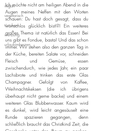
Ich möchte nicht am heiligen Abend in die 
vegan
Augen meines Neffen mit den Worten 
vegetarisch
schauen: Du hast doch gesagt, dass du 
törtchen
wunschlos glücklich bist!?! Ein weiteres 
großes Thema ist natürlich das Essen! Bei 
werbung
uns gibt es Fondue, basta! Und das schon 
urlaubimherzen
immer. Wir stehen also den ganzen Tag in 
der Küche, bereiten Salate vor, schneiden 
Fleisch und Gemüse, essen 
zwischendurch, wie jedes Jahr, ein paar 
Lachsbrote und trinken das erste Glas 
Champagner. Gefolgt von Kaffee, 
Weihnachtskeksen (die ich übrigens 
überhaupt nicht gerne backe) und einem 
weiteren Glas Blubberwasser. Kaum wird 
es dunkel, wird leicht angesäuselt eine 
Runde spazieren gegangen, denn 
schließlich braucht das Christkind Zeit, die 