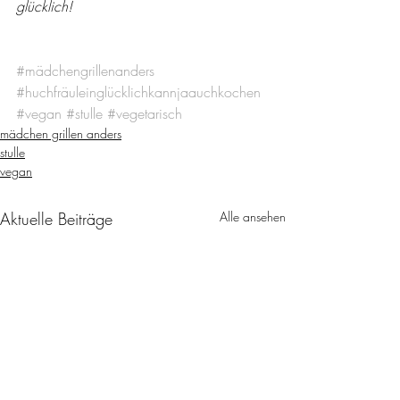
glücklich!
#mädchengrillenanders
#huchfräuleinglücklichkannjaauchkochen
#vegan
#stulle
#vegetarisch
mädchen grillen anders
stulle
vegan
Aktuelle Beiträge
Alle ansehen