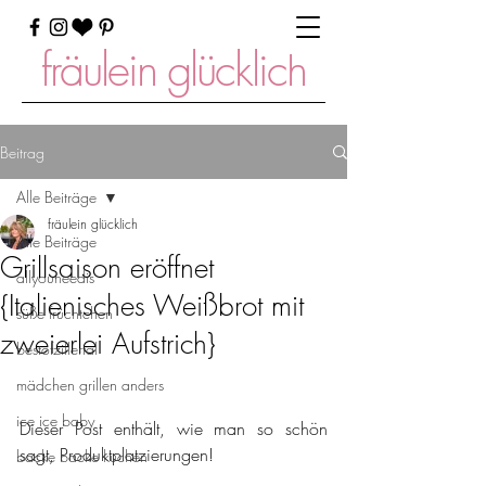
fräulein glücklich
Beitrag
Alle Beiträge
fräulein glücklich
Alle Beiträge
Grillsaison eröffnet
allyouneedis
{Italienisches Weißbrot mit
süße früchtchen
zweierlei Aufstrich}
bestofzillertal
mädchen grillen anders
ice ice baby
Dieser Post enthält, wie man so schön 
sagt, Produktplatzierungen!
backe backe kuchen