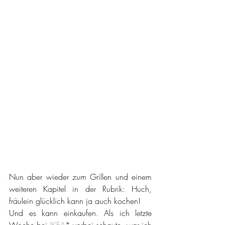
Nun aber wieder zum Grillen und einem 
weiteren Kapitel in der Rubrik: Huch, 
fräulein glücklich kann ja auch kochen!
Und es kann einkaufen. Als ich letzte 
Woche bei 
IKEA
* vorbei schaute, war ich 