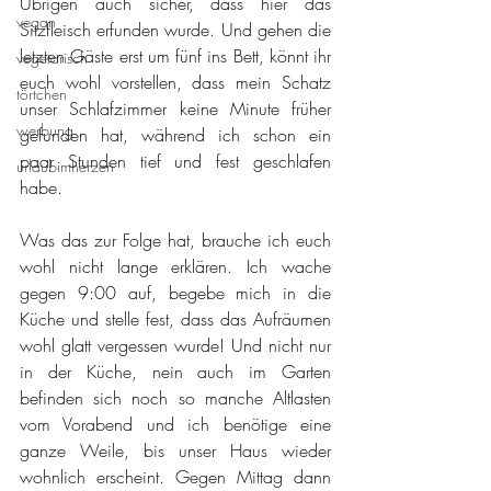
Übrigen auch sicher, dass hier das 
vegan
Sitzfleisch erfunden wurde. Und gehen die 
letzten Gäste erst um fünf ins Bett, könnt ihr 
vegetarisch
euch wohl vorstellen, dass mein Schatz 
törtchen
unser Schlafzimmer keine Minute früher 
werbung
gefunden hat, während ich schon ein 
paar Stunden tief und fest geschlafen 
urlaubimherzen
habe.
Was das zur Folge hat, brauche ich euch 
wohl nicht lange erklären. Ich wache 
gegen 9:00 auf, begebe mich in die 
Küche und stelle fest, dass das Aufräumen 
wohl glatt vergessen wurde! Und nicht nur 
in der Küche, nein auch im Garten 
befinden sich noch so manche Altlasten 
vom Vorabend und ich benötige eine 
ganze Weile, bis unser Haus wieder 
wohnlich erscheint. Gegen Mittag dann 