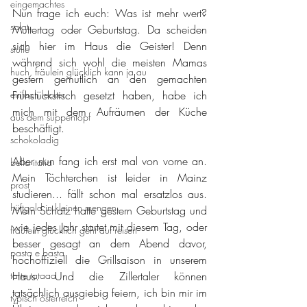
eingemachtes
Nun frage ich euch: Was ist mehr wert? 
salat
Muttertag oder Geburtstag. Da scheiden 
sich hier im Haus die Geister! Denn 
stulle
während sich wohl die meisten Mamas 
huch, fräulein glücklich kann ja au
gestern gemütlich an den gemachten 
einfach lecker
Frühstückstisch gesetzt haben, habe ich 
mich mit dem Aufräumen der Küche 
aus dem suppentopf
beschäftigt.
schokoladig
Aber nun fang ich erst mal von vorne an. 
bella italia
Mein Töchterchen ist leider in Mainz 
prost
studieren... fällt schon mal ersatzlos aus. 
hüftgold in kleinen mengen
Mein Schatz hatte gestern Geburtstag und 
wie jedes Jahr startet mit diesem Tag, oder 
fräulein glücklich geht auf reisen
besser gesagt an dem Abend davor, 
pasta e basta
hochoffiziell die Grillsaison in unserem 
tarte tataaa
Haus. Und die Zillertaler können 
tatsächlich ausgiebig feiern, ich bin mir im 
typisch österreich