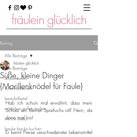
fräulein glücklich
Beitrag
Alle Beiträge
fräulein glücklich
Alle Beiträge
Süße, kleine Dinger
allyouneedis
{Marillenknödel für Faule}
süße früchtchen
bestofzillertal
Hab ich schon mal erwähnt, dass mein 
mädchen grillen anders
Schatz ein kleiner Sparfuchs ist? Nein, da 
dann mal los!
ice ice baby
backe backe kuchen
Er kennt Preise verschiedenster Lebensmittel 