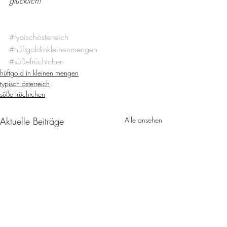
glücklich!
#typischösterreich
#hüftgoldinkleinenmengen
#süßefrüchtchen
hüftgold in kleinen mengen
typisch österreich
süße früchtchen
Aktuelle Beiträge
Alle ansehen