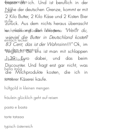
eingemachtes
besser als ich. Und ist beruflich in der 
Nähe der deutschen Grenze, kommt er mit 
salat
2 Kilo Butter, 2 Kilo Käse und 2 Kisten Bier 
stulle
zurück. Aus dem nichts heraus überrascht 
er mich mit den Worten: 
"Weißt du, 
huch, fräulein glücklich kann ja au
wieviel die Butter in Deutschland kostet? 
einfach lecker
83 Cent, das ist der Wahnsinn!!!"
 Ok, im 
aus dem suppentopf
Vergleich: Bei uns ist man mit schlappen 
1,39 Euro dabei, und das beim 
schokoladig
Discounter. Und fragt erst gar nicht, was 
bella italia
die Milchprodukte kosten, die ich in 
prost
unserer Käserei kaufe.
hüftgold in kleinen mengen
fräulein glücklich geht auf reisen
pasta e basta
tarte tataaa
typisch österreich