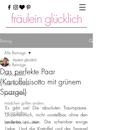
fräulein glücklich
Beitrag
Alle Beiträge
fräulein glücklich
Alle Beiträge
Das perfekte Paar
allyouneedis
{Kartoffelrisotto mit grünem
süße früchtchen
Spargel}
bestofzillertal
mädchen grillen anders
Es gibt sie! Die absoluten Traumpaare. 
ice ice baby
Unzertrennlich, nicht vorstellbar, ohne den 
anderen zu sein. Die scheinbar ewige 
backe backe kuchen
Liebe. Und die Kartoffel und der Spargel 