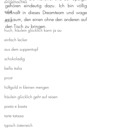
eingemachtes
gehören eindeutig dazu. Ich bin völlig 
salat
verknallt in dieses Dreamteam und wage 
es kaum, den einen ohne den anderen auf 
stulle
den Tisch zu bringen.
huch, fräulein glücklich kann ja au
einfach lecker
aus dem suppentopf
schokoladig
bella italia
prost
hüftgold in kleinen mengen
fräulein glücklich geht auf reisen
pasta e basta
tarte tataaa
typisch österreich