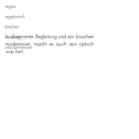
vegan
vegetarisch
törtchen
In charmanter Begleitung und ein bisschen 
werbung
modernisiert, macht es auch rein optisch 
urlaubimherzen
was her!