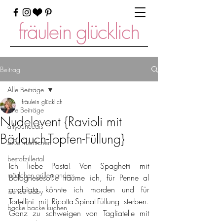
fräulein glücklich
Beitrag
Alle Beiträge
fräulein glücklich
Alle Beiträge
Nudelevent {Ravioli mit
allyouneedis
Bärlauch-Topfen-Füllung}
süße früchtchen
bestofzillertal
Ich liebe Pasta! Von Spaghetti mit 
mädchen grillen anders
Bolognesesoße träume ich, für Penne al 
arrabiata könnte ich morden und für 
ice ice baby
Tortellini mit Ricotta-Spinat-Füllung sterben. 
backe backe kuchen
Ganz zu schweigen von Tagliatelle mit 