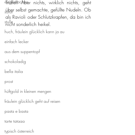
eingemachtes
Trüffel! Aber nichts, wirklich nichts, geht 
über selbst gemachte, gefüllte Nudeln. Ob 
salat
als Ravioli oder Schlutzkrapfen, da bin ich 
stulle
nicht sonderlich heikel.
huch, fräulein glücklich kann ja au
einfach lecker
aus dem suppentopf
schokoladig
bella italia
prost
hüftgold in kleinen mengen
fräulein glücklich geht auf reisen
pasta e basta
tarte tataaa
typisch österreich