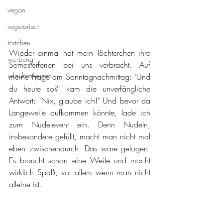
vegan
vegetarisch
törtchen
Wieder einmal hat mein Töchterchen ihre 
werbung
Semesterferien bei uns verbracht. Auf 
urlaubimherzen
meine Frage am Sonntagnachmittag: "Und 
du heute so?" kam die unverfängliche 
Antwort: "Nix, glaube ich!" Und bevor da 
Langeweile aufkommen könnte, lade ich 
zum Nudelevent ein. Denn Nudeln, 
insbesondere gefüllt, macht man nicht mal 
eben zwischendurch. Das wäre gelogen. 
Es braucht schon eine Weile und macht 
wirklich Spaß, vor allem wenn man nicht 
alleine ist.