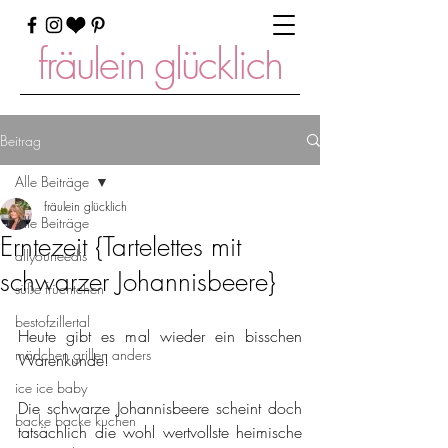
fräulein glücklich
Beitrag
Alle Beiträge
fräulein glücklich
Alle Beiträge
Erntezeit {Tartelettes mit
allyouneedis
schwarzer Johannisbeere}
süße früchtchen
bestofzillertal
Heute gibt es mal wieder ein bisschen 
mädchen grillen anders
Warenkunde!
ice ice baby
Die schwarze Johannisbeere scheint doch 
backe backe kuchen
tatsächlich die wohl wertvollste heimische 