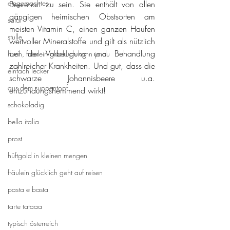
eingemachtes
Beerenart zu sein. Sie enthält von allen 
gängigen heimischen Obstsorten am 
salat
meisten Vitamin C, einen ganzen Haufen 
stulle
wertvoller Mineralstoffe und gilt als nützlich 
bei der Vorbeugung und Behandlung 
huch, fräulein glücklich kann ja au
zahlreicher Krankheiten. Und gut, dass die 
einfach lecker
schwarze Johannisbeere u.a. 
aus dem suppentopf
entzündungshemmend wirkt!
schokoladig
bella italia
prost
hüftgold in kleinen mengen
fräulein glücklich geht auf reisen
pasta e basta
tarte tataaa
typisch österreich