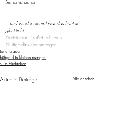
Sicher ist sicher!
...und wieder einmal war das fräulein 
glücklich!
#tartetataaa
#süßefrüchtchen
#hüftgoldinkleinenmengen
tarte tataaa
hüftgold in kleinen mengen
süße früchtchen
Aktuelle Beiträge
Alle ansehen