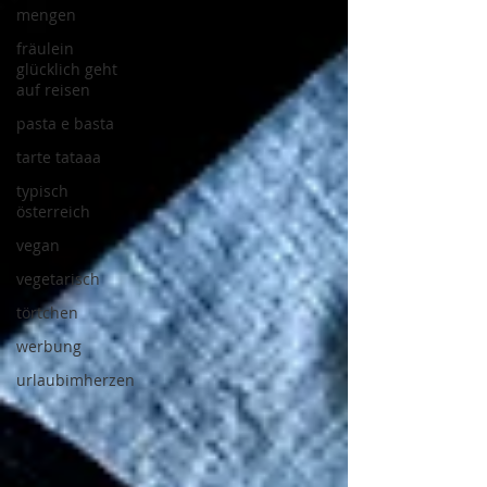
mengen
fräulein
glücklich geht
auf reisen
pasta e basta
tarte tataaa
typisch
österreich
vegan
vegetarisch
törtchen
werbung
urlaubimherzen