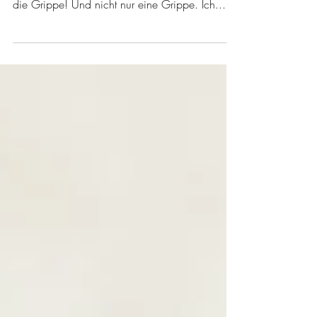
Ei, ei, ei...nun hatte ich doch den Vorsatz mehr
zu bloggen, aber was passiert? Mich erwischt
die Grippe! Und nicht nur eine Grippe. Ich...