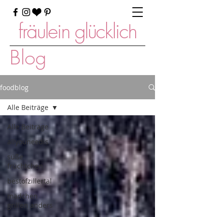
fräulein glücklich
Blog
foodblog
Alle Beiträge
Alle Beiträge
allyouneedis
süße
früchtchen
bestofzillertal
mädchen
grillen anders