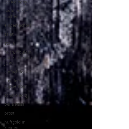
ice ice baby
backe backe
kuchen
eingemachtes
salat
stulle
huch, fräulein
glücklich kann
ja au
einfach lecker
aus dem
suppentopf
schokoladig
bella italia
prost
hüftgold in
kleinen