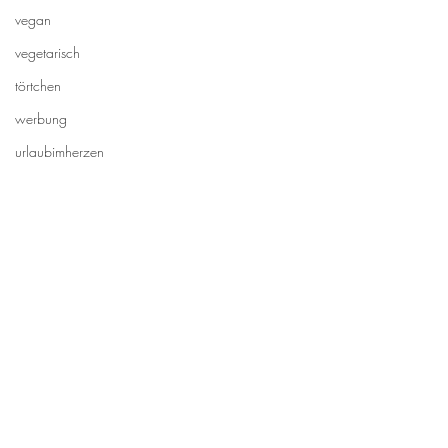
vegan
vegetarisch
törtchen
werbung
urlaubimherzen