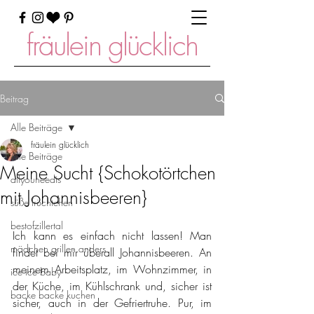
fräulein glücklich
Beitrag
Alle Beiträge
fräulein glücklich
Alle Beiträge
Meine Sucht {Schokotörtchen
allyouneedis
mit Johannisbeeren}
süße früchtchen
bestofzillertal
Ich kann es einfach nicht lassen! Man 
mädchen grillen anders
findet bei mir überall Johannisbeeren. An 
meinem Arbeitsplatz, im Wohnzimmer, in 
ice ice baby
der Küche, im Kühlschrank und, sicher ist 
backe backe kuchen
sicher, auch in der Gefriertruhe. Pur, im 