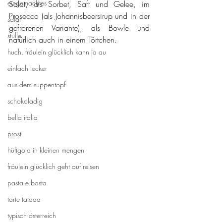
eingemachtes
Salat, als Sorbet, Saft und Gelee, im 
Prosecco (als Johannisbeersirup und in der 
salat
gefrorenen Variante), als Bowle und 
stulle
natürlich auch in einem Törtchen.
huch, fräulein glücklich kann ja au
einfach lecker
aus dem suppentopf
schokoladig
bella italia
prost
hüftgold in kleinen mengen
fräulein glücklich geht auf reisen
pasta e basta
tarte tataaa
typisch österreich