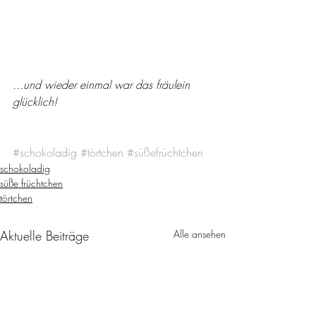
...und wieder einmal war das fräulein 
glücklich!
#schokoladig
#törtchen
#süßefrüchtchen
schokoladig
süße früchtchen
törtchen
Aktuelle Beiträge
Alle ansehen