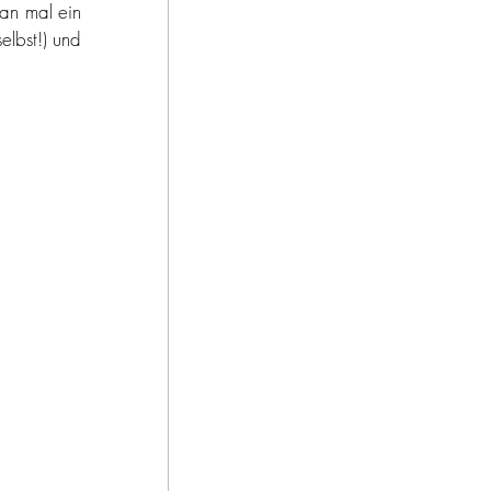
f reisen
an mal ein 
lbst!) und 
törtchen