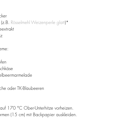
cker
(z.B. 
Rösselmehl Weizenperle glatt
)* 
eextrakt
lz
reme:
fen
schkäse
elbeermarmelade
sche oder TK-Blaubeeren
auf 170 °C Ober-Unterhitze vorheizen.
ormen (15 cm) mit Backpapier auskleiden.