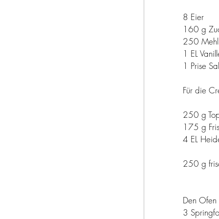
8 Eier
160 g Zu
250 Mehl 
1 EL Vanill
1 Prise Sa
Für die C
250 g Top
175 g Fri
4 EL Heid
250 g fri
Den Ofen 
3 Springf