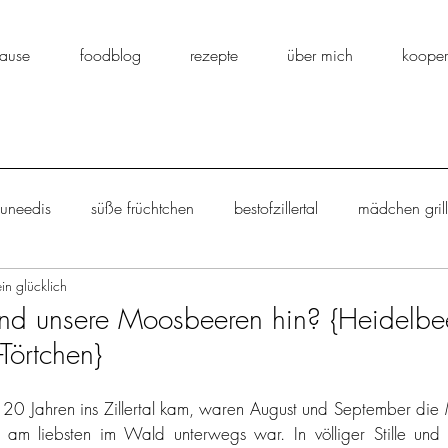
ause
foodblog
rezepte
über mich
kooper
ouneedis
süße früchtchen
bestofzillertal
mädchen gril
ein glücklich
backe backe kuchen
eingemachtes
salat
stulle
nd unsere Moosbeeren hin? {Heidelbee
-Törtchen}
ücklich kann ja au
einfach lecker
aus dem suppentopf
r 20 Jahren ins Zillertal kam, waren August und September die 
 am liebsten im Wald unterwegs war. In völliger Stille und E