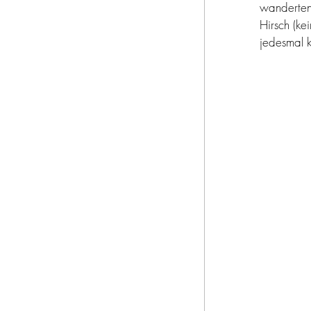
bella italia
wanderten 
Hirsch (ke
jedesmal k
pasta e basta
werbung
ur