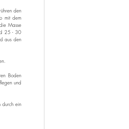
rühren den 
lb mit dem 
 die Masse 
nd 25 - 30 
d aus den 
en.
en Boden 
flegen und 
 durch ein 