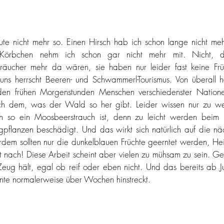
ute nicht mehr so. Einen Hirsch hab ich schon lange nicht me
Körbchen nehm ich schon gar nicht mehr mit. Nicht, da
träucher mehr da wären, sie haben nur leider fast keine Früc
uns herrscht Beeren- und Schwammerl-Tourismus. Von überall he
den frühen Morgenstunden Menschen verschiedenster Natione
h dem, was der Wald so her gibt. Leider wissen nur zu we
ch so ein Moosbeerstrauch ist, denn zu leicht werden beim E
gpflanzen beschädigt. Und das wirkt sich natürlich auf die näc
dem sollten nur die dunkelblauen Früchte geerntet werden, He
ht nach! Diese Arbeit scheint aber vielen zu mühsam zu sein. Ger
ug hält, egal ob reif oder eben nicht. Und das bereits ab Ju
rnte normalerweise über Wochen hinstreckt.