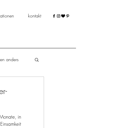
ationen
kontakt
len anders
r-
schokoladig
Monate, in 
insamkeit 