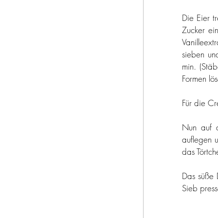
Die Eier t
Zucker ein
Vanilleext
sieben und
min. (Stä
Formen lös
Für die C
Nun auf 
auflegen u
das Törtch
Das süße D
Sieb press