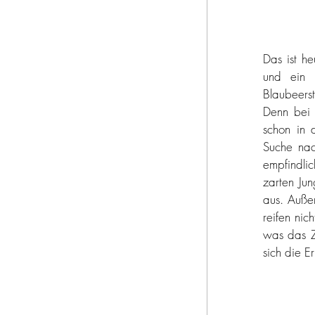
Das ist he
und ein 
Blaubeers
Denn bei 
schon in 
Suche nac
empfindli
zarten Jun
aus. Außer
reifen nic
was das Ze
sich die E