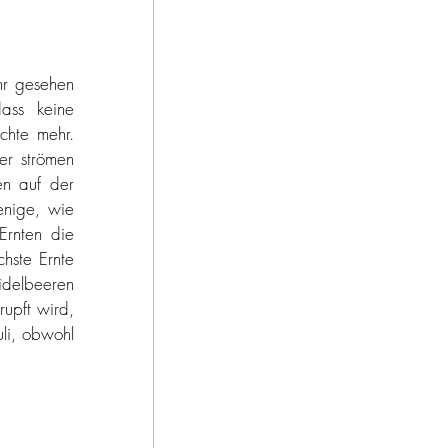
hr gesehen 
ss keine 
hte mehr. 
r strömen 
n auf der 
nige, wie 
rnten die 
hste Ernte 
idelbeeren 
upft wird, 
li, obwohl 