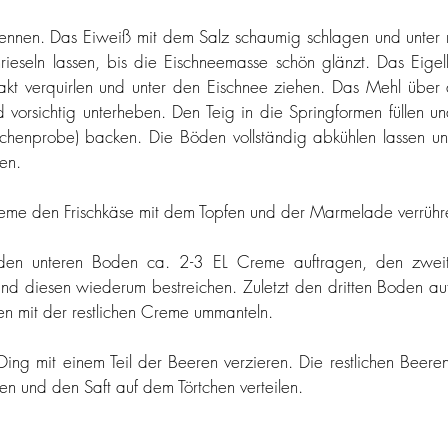
rennen. Das Eiweiß mit dem Salz schaumig schlagen und unter 
rieseln lassen, bis die Eischneemasse schön glänzt. Das Eige
rakt verquirlen und unter den Eischnee ziehen. Das Mehl über
 vorsichtig unterheben. Den Teig in die Springformen füllen u
bchenprobe) backen. Die Böden vollständig abkühlen lassen un
en.
reme den Frischkäse mit dem Topfen und der Marmelade verrühr
den unteren Boden ca. 2-3 EL Creme auftragen, den zweit
nd diesen wiederum bestreichen. Zuletzt den dritten Boden au
en mit der restlichen Creme ummanteln.
ing mit einem Teil der Beeren verzieren. Die restlichen Beeren
en und den Saft auf dem Törtchen verteilen.