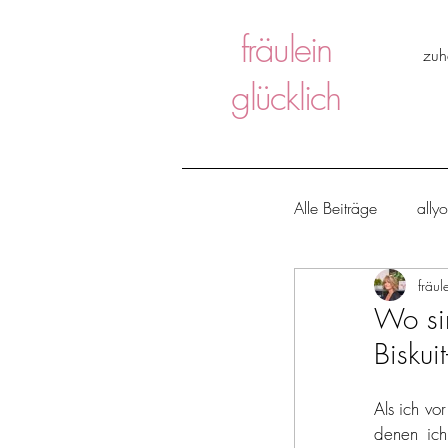
fräulein
zuh
glücklich
Alle Beiträge
ally
fräul
ice ice baby
Wo si
Biskuit
huch, fräulein gl
Als ich vo
denen ich