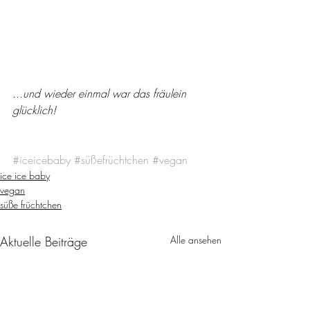
...und wieder einmal war das fräulein 
glücklich!
#iceicebaby
#süßefrüchtchen
#vegan
ice ice baby
vegan
süße früchtchen
Aktuelle Beiträge
Alle ansehen