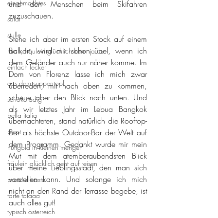
eingemachtes
und den Menschen beim Skifahren 
zuzuschauen.
salat
stulle
Stehe ich aber im ersten Stock auf einem 
Balkon, wird mir schon übel, wenn ich 
huch, fräulein glücklich kann ja au
dem Geländer auch nur näher komme. Im 
einfach lecker
Dom von Florenz lasse ich mich zwar 
aus dem suppentopf
überreden, mit nach oben zu kommen, 
scheue aber den Blick nach unten. Und 
schokoladig
als wir letztes Jahr im Lebua Bangkok 
bella italia
übernachteten, stand natürlich die Rooftop-
prost
Bar als höchste Outdoor-Bar der Welt auf 
dem Programm. Gedankt wurde mir mein 
hüftgold in kleinen mengen
Mut mit dem atemberaubendsten Blick 
fräulein glücklich geht auf reisen
über meine Lieblingsstadt, den man sich 
vorstellen kann. Und solange ich mich 
pasta e basta
nicht an den Rand der Terrasse begebe, ist 
tarte tataaa
auch alles gut!
typisch österreich