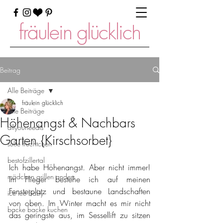
fräulein glücklich
Beitrag
Alle Beiträge
fräulein glücklich
Alle Beiträge
Höhenangst & Nachbars
allyouneedis
Garten {Kirschsorbet}
süße früchtchen
bestofzillertal
Ich habe Höhenangst. Aber nicht immer! 
mädchen grillen anders
Im Flieger bestehe ich auf meinen 
Fensterplatz und bestaune Landschaften 
ice ice baby
von oben. Im Winter macht es mir nicht 
backe backe kuchen
das geringste aus, im Sessellift zu sitzen 