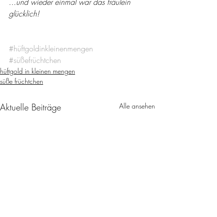
...und wieder einmal war das fräulein 
glücklich!
#hüftgoldinkleinenmengen
#süßefrüchtchen
hüftgold in kleinen mengen
süße früchtchen
Aktuelle Beiträge
Alle ansehen