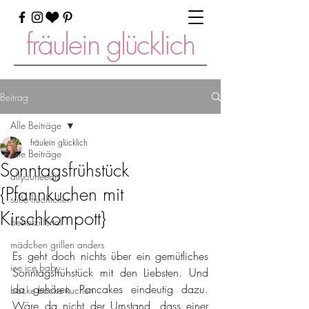
fräulein glücklich
Beitrag
Alle Beiträge
fräulein glücklich
Alle Beiträge
Sonntagsfrühstück
allyouneedis
{Pfannkuchen mit
süße früchtchen
Kirschkompott}
bestofzillertal
mädchen grillen anders
Es geht doch nichts über ein gemütliches 
ice ice baby
Sonntagsfrühstück mit den Liebsten. Und 
da gehören Pancakes eindeutig dazu. 
backe backe kuchen
Wäre da nicht der Umstand, dass einer 