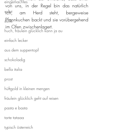
eingemachtes
von uns, in der Regel bin das natürlich 
salat
ich, am Herd steht, bergeweise 
Pfannkuchen backt und sie vorübergehend 
stulle
im Ofen zwischenlagert.
huch, fräulein glücklich kann ja au
einfach lecker
aus dem suppentopf
schokoladig
bella italia
prost
hüftgold in kleinen mengen
fräulein glücklich geht auf reisen
pasta e basta
tarte tataaa
typisch österreich