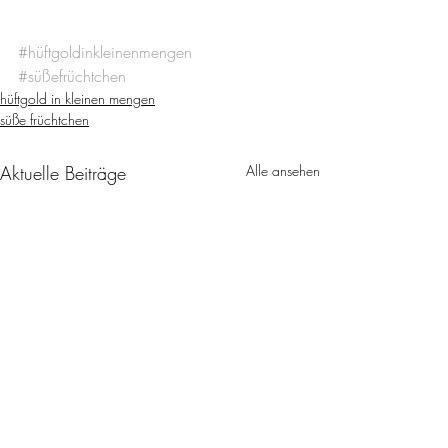
#hüftgoldinkleinenmengen
#süßefrüchtchen
hüftgold in kleinen mengen
süße früchtchen
Aktuelle Beiträge
Alle ansehen