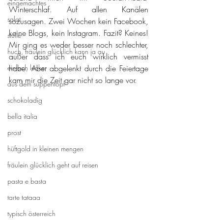
eingemachtes
Winterschlaf. Auf allen Kanälen 
salat
sozusagen. Zwei Wochen kein Facebook, 
keine Blogs, kein Instagram. Fazit? Keines! 
stulle
Mir ging es weder besser noch schlechter, 
huch, fräulein glücklich kann ja au
außer dass ich euch wirklich vermisst 
einfach lecker
habe. Aber abgelenkt durch die Feiertage 
kam mir die Zeit gar nicht so lange vor.
aus dem suppentopf
schokoladig
bella italia
prost
hüftgold in kleinen mengen
fräulein glücklich geht auf reisen
pasta e basta
tarte tataaa
typisch österreich