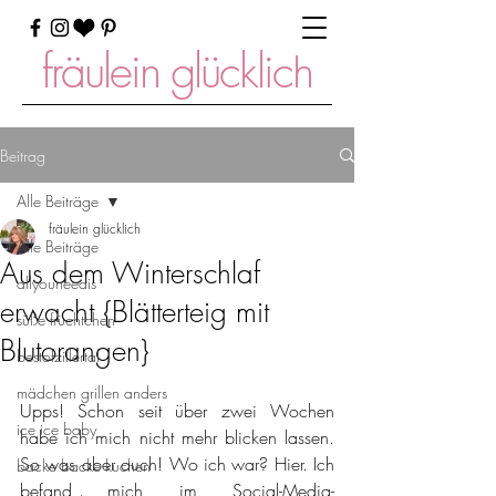
fräulein glücklich
Beitrag
Alle Beiträge
fräulein glücklich
Alle Beiträge
Aus dem Winterschlaf
allyouneedis
erwacht {Blätterteig mit
süße früchtchen
Blutorangen}
bestofzillertal
mädchen grillen anders
Upps! Schon seit über zwei Wochen 
ice ice baby
habe ich mich nicht mehr blicken lassen. 
So was aber auch! Wo ich war? Hier. Ich 
backe backe kuchen
befand mich im Social-Media-