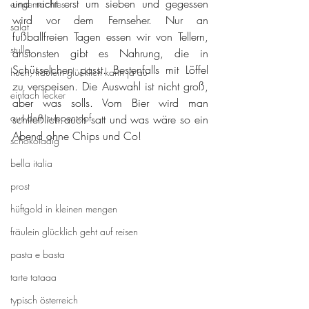
und nicht erst um sieben und gegessen 
eingemachtes
wird vor dem Fernseher. Nur an 
salat
fußballfreien Tagen essen wir von Tellern, 
stulle
anstonsten gibt es Nahrung, die in 
Schüsselchen passt. Bestenfalls mit Löffel 
huch, fräulein glücklich kann ja au
zu verspeisen. Die Auswahl ist nicht groß, 
einfach lecker
aber was solls. Vom Bier wird man 
aus dem suppentopf
schließlich auch satt und was wäre so ein 
Abend ohne Chips und Co!
schokoladig
bella italia
prost
hüftgold in kleinen mengen
fräulein glücklich geht auf reisen
pasta e basta
tarte tataaa
typisch österreich