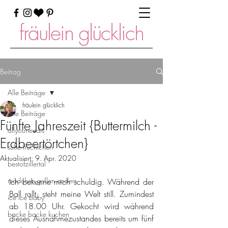
fräulein glücklich
Beitrag
Alle Beiträge
fräulein glücklich
Alle Beiträge
Fünfte Jahreszeit {Buttermilch -
allyouneedis
Erdbeertörtchen}
süße früchtchen
Aktualisiert:
9. Apr. 2020
bestofzillertal
mädchen grillen anders
Ich bekenne mich schuldig. Während der 
Ball rollt, steht meine Welt still. Zumindest 
ice ice baby
ab 18.00 Uhr. Gekocht wird während 
backe backe kuchen
dieses Ausnahmezustandes bereits um fünf 