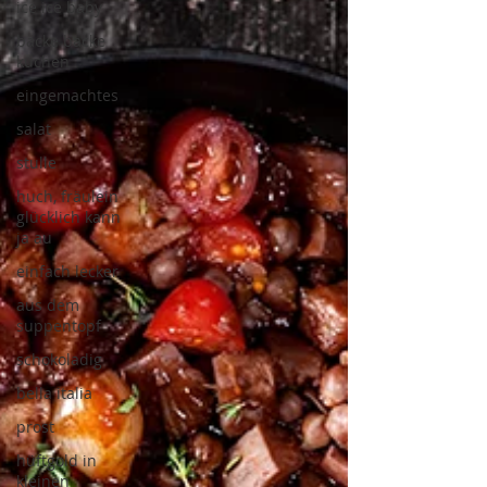
ice ice baby
backe backe
kuchen
eingemachtes
salat
stulle
huch, fräulein
glücklich kann
ja au
einfach lecker
aus dem
suppentopf
schokoladig
bella italia
prost
hüftgold in
kleinen