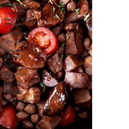
mengen
fräulein
glücklich geht
auf reisen
pasta e basta
tarte tataaa
typisch
österreich
vegan
vegetarisch
törtchen
werbung
urlaubimherzen