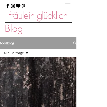
fräulein glücklich
Blog
foodblog
Alle Beiträge
Alle Beiträge
allyouneedis
süße
früchtchen
bestofzillertal
mädchen
grillen anders