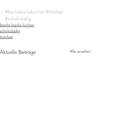
#backebackekuchen
#törtchen
#schokoladig
backe backe kuchen
schokoladig
törtchen
Aktuelle Beiträge
Alle ansehen