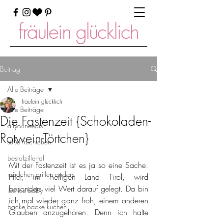
fräulein glücklich
Beitrag
Alle Beiträge
fräulein glücklich
Alle Beiträge
Die Fastenzeit {Schokoladen-
allyouneedis
Rotwein-Törtchen}
süße früchtchen
bestofzillertal
Mit der Fastenzeit ist es ja so eine Sache. 
mädchen grillen anders
Hier, im heiligen Land Tirol, wird 
besonders viel Wert darauf gelegt. Da bin 
ice ice baby
ich mal wieder ganz froh, einem anderen 
backe backe kuchen
Glauben anzugehören. Denn ich halte 