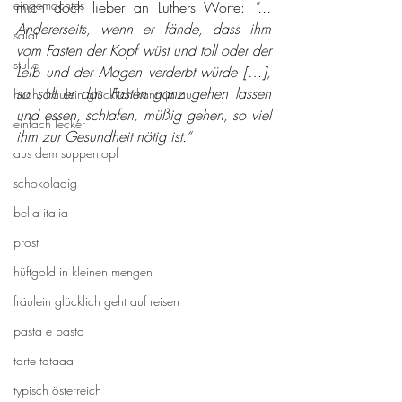
eingemachtes
mich doch lieber an Luthers Worte: 
"... 
Andererseits, wenn er fände, dass ihm 
salat
vom Fasten der Kopf wüst und toll oder der 
stulle
Leib und der Magen verderbt würde […], 
so soll er das Fasten ganz gehen lassen 
huch, fräulein glücklich kann ja au
und essen, schlafen, müßig gehen, so viel 
einfach lecker
ihm zur Gesundheit nötig ist.“
aus dem suppentopf
schokoladig
bella italia
prost
hüftgold in kleinen mengen
fräulein glücklich geht auf reisen
pasta e basta
tarte tataaa
typisch österreich