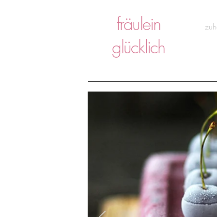
fräulein
zuh
glücklich