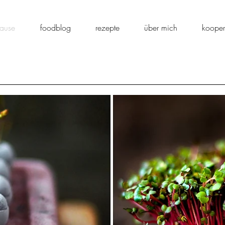
ause
foodblog
rezepte
über mich
kooper