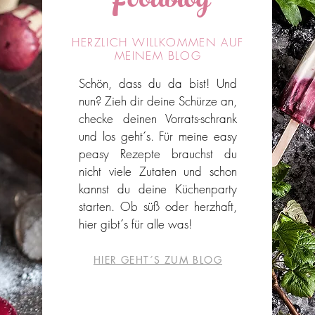
Foodblog
HERZLICH WILLKOMMEN AUF
MEINEM BLOG
Schön, dass du da bist!
Und
nun? Zieh dir deine Schürze an,
checke deinen Vorrats-schrank
und los geht´s. Für meine easy
peasy Rezepte brauchst du
nicht viele Zutaten und schon
kannst du deine Küchenparty
starten. Ob süß oder herzhaft,
hier gibt´s für alle was!
HIER GEHT´S ZUM BLOG