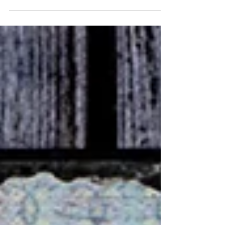
#XMASBoomAdventskalender Dahinter
verstecken sich 24...