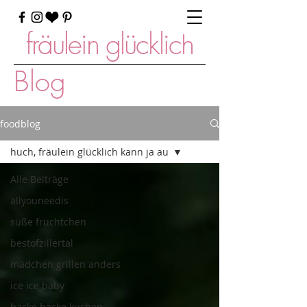
fräulein glücklich
Blog
foodblog
huch, fräulein glücklich kann ja au
Alle Beiträge
allyouneedis
süße früchtchen
bestofzillertal
mädchen grillen anders
ice ice baby
backe backe kuchen