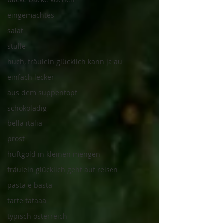
eingemachtes
salat
stulle
huch, fräulein glücklich kann ja au
einfach lecker
aus dem suppentopf
schokoladig
bella italia
prost
hüftgold in kleinen mengen
fräulein glücklich geht auf reisen
pasta e basta
tarte tataaa
typisch österreich