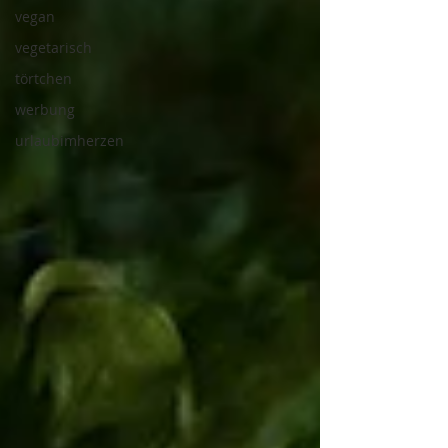
vegan
vegetarisch
törtchen
werbung
urlaubimherzen